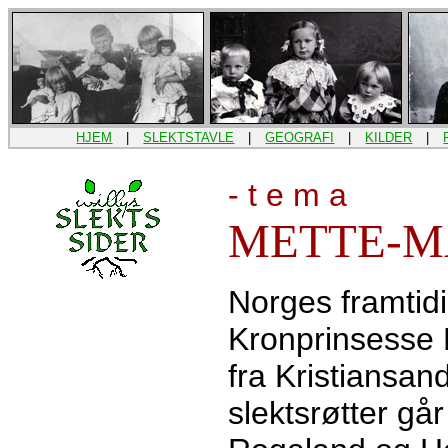
HJEM
|
SLEKTSTAVLE
|
GEOGRAFI
|
KILDER
|
- t e m a
METTE-M
Norges framtid
Kronprinsesse 
fra Kristiansan
slektsrøtter gå