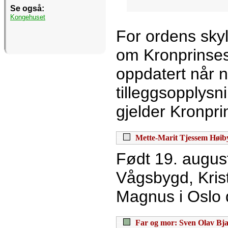
Se også:
Kongehuset
For ordens skyl
om Kronprinsess
oppdatert når 
tilleggsopplysni
gjelder Kronpri
Mette-Marit Tjessem Høib
Født 19. august
Vågsbygd, Krist
Magnus i Oslo 
Far og mor: Sven Olav Bja