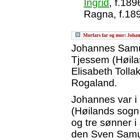
Ingrid
, f.189
Ragna, f.18
Morfars far og mor: Johan
Johannes Samu
Tjessem (Høila
Elisabeth Tolla
Rogaland.
Johannes var i
(Høilands sogn,
og tre sønner i 
den Sven Samue