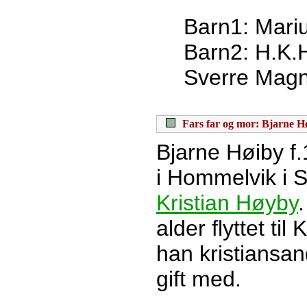
Barn1: Mari
Barn2: H.K.H
Sverre Mag
Fars far og mor: Bjarne H
Bjarne Høiby 
i Hommelvik i 
Kristian Høyby
alder flyttet ti
han kristiansa
gift med.