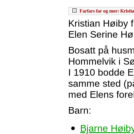
Farfars far og mor: Kristi
Kristian Høiby 
Elen Serine Høi
Bosatt på husm
Hommelvik i S
I 1910 bodde E
samme sted (p
med Elens fore
Barn:
Bjarne Høib