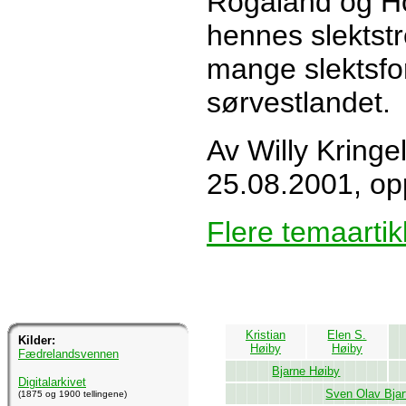
Rogaland og Ho
hennes slektstr
mange slektsfo
sørvestlandet.
Av Willy Kringe
25.08.2001, op
Flere temaartik
Kristian
Elen S.
Kilder:
Høiby
Høiby
Fædrelandsvennen
Bjarne Høiby
Digitalarkivet
Sven Olav Bjar
(1875 og 1900 tellingene)