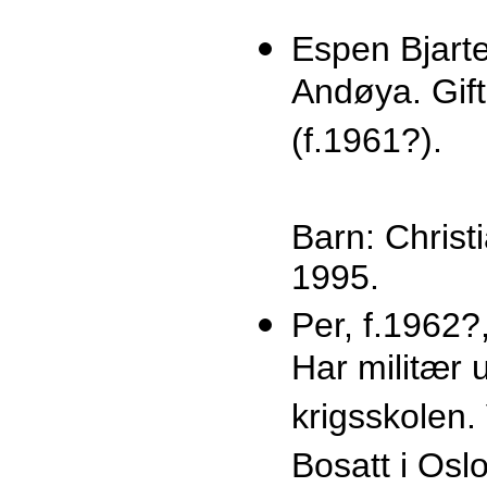
Espen Bjarte
Andøya. Gif
(f.1961?).
Barn: Christi
1995.
Per, f.1962?
Har militær 
krigsskolen. 
Bosatt i Osl