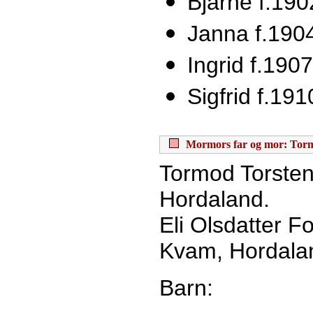
Bjarne f.190
Janna f.190
Ingrid f.1907
Sigfrid f.191
Mormors far og mor: Tormo
Tormod Torsten
Hordaland.
Eli Olsdatter F
Kvam, Hordala
Barn: