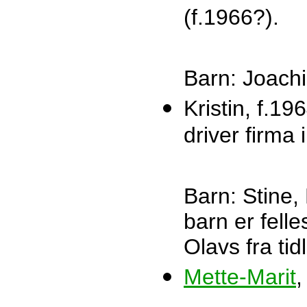
(f.1966?).
Barn: Joachi
Kristin, f.1
driver firma
Barn: Stine,
barn er felle
Olavs fra tid
Mette-Marit
,