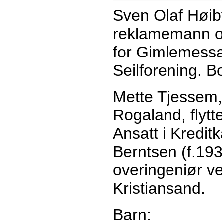
Sven Olaf Høiby,
reklamemann og
for Gimlemessa.
Seilforening. Bo
Mette Tjessem,
Rogaland, flytt
Ansatt i Kredit
Berntsen (f.193
overingeniør ve
Kristiansand.
Barn: