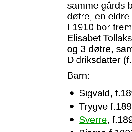
samme gårds bn
døtre, en eldre
I 1910 bor fr
Elisabet Tolla
og 3 døtre, sam
Didriksdatter (f
Barn:
Sigvald, f.1
Trygve f.18
Sverre
, f.18