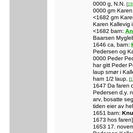
0000 g, N.N.
[
19
0000 gm Karen
<1682 gm Karen
Karen Kallevig 
<1682 barn:
An
Baarsen Mygle
1646 ca, barn:
Pedersen og K
0000 Peder Ped
har gitt Peder 
laup smør i Kalle
ham 1/2 laup.
[
1
1647 Da faren 
Pedersen d.y. n
arv, bosatte se
tiden eier av he
1651 barn:
Knu
1673 hos faren
1653 17. novem