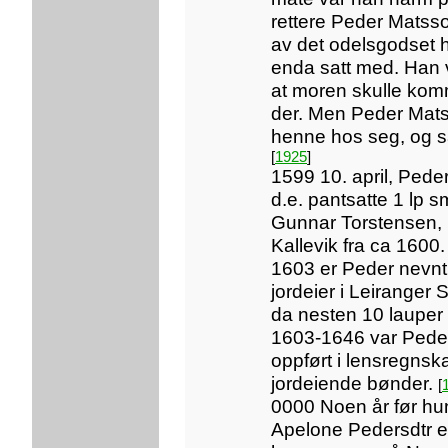
rettere Peder Matss
av det odelsgodset
enda satt med. Han v
at moren skulle kom
der. Men Peder Mats
henne hos seg, og så
[
1925
]
1599 10. april, Pede
d.e. pantsatte 1 lp sm
Gunnar Torstensen, 
Kallevik fra ca 1600
1603 er Peder nevnt
jordeier i Leiranger
da nesten 10 lauper
1603-1646 var Peder
oppført i lensregnsk
jordeiende bønder.
[
0000 Noen år før h
Apelone Pedersdtr en