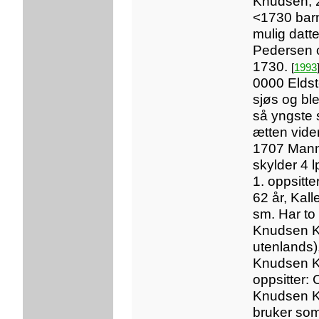
Knudsen, 2
<1730 bar
mulig datt
Pedersen 
1730.
[
1993
0000 Eldst
sjøs og ble
så yngste 
ætten vide
1707 Mannt
skylder 4 
1. oppsitt
62 år, Kall
sm. Har to
Knudsen Ka
utenlands)
Knudsen Ka
oppsitter: 
Knudsen Ka
bruker som