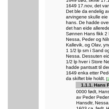
1649 død, skifte 17
1649 17.nov, det var 
Det ble da endelig a
arvingene skulle eie
hans. De hadde over
det han eide allere
Sønnen Hans fikk 2 l
Nessa, Peder og Nils
Kallevik, og Olav, y
1 1/2 lp sm i Sand og
Nessa. Dessuten ei
1/2 lp hver i Store 
hadde pantsatt til d
1649 enka etter Ped
da skiftet ble holdt.
[
1
1.1.1. Hans
0000 født, Han
av Peder Peder
Hansdtr, Nessa
1603 ca, født, 