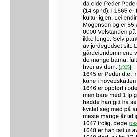
da eide Peder Peders
(14 spnd). I 1665 er
kultur igjen. Leilen
Mogensen og er 55 
0000 Velstanden på 
ikke lenge. Selv pan
av jordegodset sitt. 
gårdeiendommene va
de mange barna, falt
hver av dem.
[
1925
]
1645 er Peder d.e. 
kone i hovedskatte
1646 er oppført i od
men bare med 1 lp 
hadde han gitt fra seg
kvittet seg med på a
meste mange år tidl
1647 trolig, døde
[
19
1648 er han tatt ut a