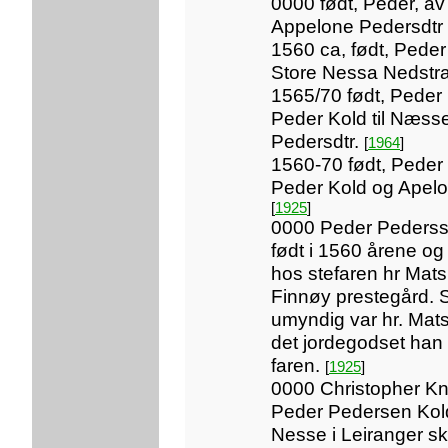
0000 født, Peder, av
Appelone Pedersdtr
1560 ca, født, Peder
Store Nessa Nedstr
1565/70 født, Peder
Peder Kold til Næss
Pedersdtr.
[
1964
]
1560-70 født, Peder
Peder Kold og Apelo
[
1925
]
0000 Peder Pederss
født i 1560 årene og
hos stefaren hr Mat
Finnøy prestegård. 
umyndig var hr. Ma
det jordegodset han 
faren.
[
1925
]
0000 Christopher Knu
Peder Pedersen Kol
Nesse i Leiranger s