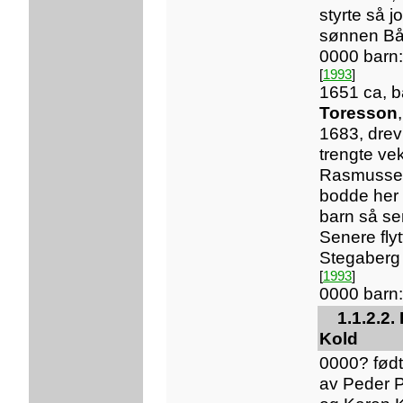
styrte så jo
sønnen Bår
0000 barn
[
1993
]
1651 ca, b
Toresson
1683, drev
trengte ve
Rasmussen
bodde her
barn så se
Senere flytt
Stegaberg 
[
1993
]
0000 barn:
1.1.2.2
Kold
0000? fød
av Peder P