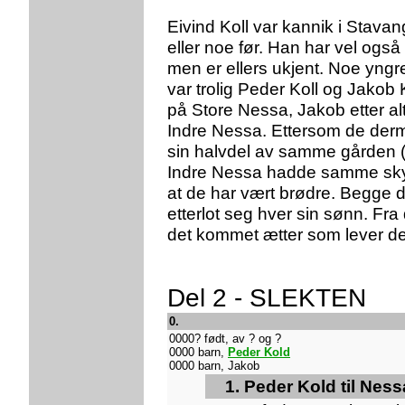
Eivind Koll var kannik i Stav
eller noe før. Han har vel også
men er ellers ukjent. Noe yngr
var trolig Peder Koll og Jakob
på Store Nessa, Jakob etter a
Indre Nessa. Ettersom de der
sin halvdel av samme gården 
Indre Nessa hadde samme skyld
at de har vært brødre. Begge d
etterlot seg hver sin sønn. Fr
det kommet ætter som lever d
Del 2 - SLEKTEN
0.
0000? født, av ? og ?
0000 barn,
Peder Kold
0000 barn, Jakob
1. Peder Kold til Nes