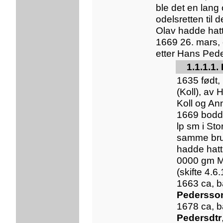
ble det en lang
odelsretten til
Olav hadde hat
1669 26. mars, d
etter Hans Ped
1.1.1.1
1635 født
(Koll), av
Koll og An
1669 bodde
lp sm i St
samme bru
hadde hatt
0000 gm Ma
(skifte 4.6
1663 ca, b
Pedersso
1678 ca, b
Pedersdtr