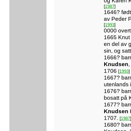
og Karen K
[
1987
]
1646? født
av Peder 
[
1993
]
0000 overt
1665 Knut 
en del av 
sin, og satt
1666? bar
Knudsen
,
1706
[
1993
]
1667? bar
utenlands 
1676? bar
bosatt på 
1677? bar
Knudsen
K
1707.
[
1987
1680? barn