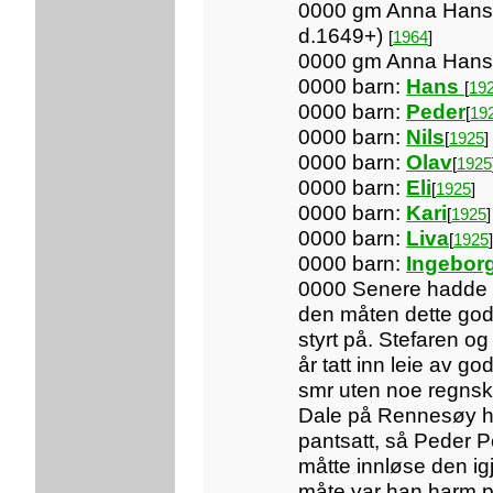
0000 gm Anna Hansdt
d.1649+)
[
1964
]
0000 gm Anna Hans
0000 barn:
Hans
[
19
0000 barn:
Peder
[
19
0000 barn:
Nils
[
1925
]
0000 barn:
Olav
[
1925
0000 barn:
Eli
[
1925
]
0000 barn:
Kari
[
1925
]
0000 barn:
Liva
[
1925
]
0000 barn:
Ingebor
0000 Senere hadde 
den måten dette gods
styrt på. Stefaren o
år tatt inn leie av go
smr uten noe regnsk
Dale på Rennesøy h
pantsatt, så Peder 
måtte innløse den i
måte var han harm p