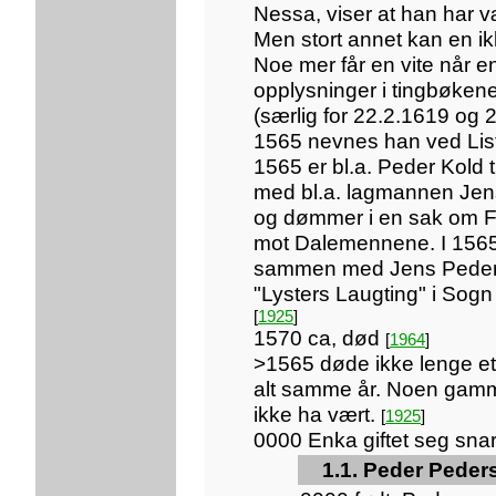
Nessa, viser at han har 
Men stort annet kan en ikk
Noe mer får en vite når
opplysninger i tingbøkene
(særlig for 22.2.1619 og 
1565 nevnes han ved List
1565 er bl.a. Peder Kold
med bl.a. lagmannen Jens
og dømmer i en sak om F
mot Dalemennene. I 1565
sammen med Jens Peder
"Lysters Laugting" i Sogn
[
1925
]
1570 ca, død
[
1964
]
>1565 døde ikke lenge et
alt samme år. Noen gam
ikke ha vært.
[
1925
]
0000 Enka giftet seg snar
1.1. Peder Peders