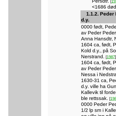
Persdtr.
[
19
<1686 dø
1.1.2. Peder
d.y.
0000 født, Ped
av Peder Peder
Anna Hansdtr,
1604 ca, født,
Kold d.y., på S
Nerstrand.
[
1987
]
1604 ca, født, 
av Peder Peder
Nessa i Nedstr
1630-31 ca, Pe
d.y. ville ha Gun
Kallevik til ford
ble rettssak.
[
19
0000 Peder Ped
1/2 lp sm i Kall