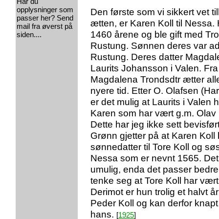
Har du
opplysninger som
Den første som vi sikkert vet t
passer her? Send
ætten, er Karen Koll til Nessa. H
mail fra øverst på
1460 årene og ble gift med Tr
siden....
Rustung. Sønnen deres var adm
Rustung. Deres datter Magdale
Laurits Johansson i Valen. Fra 
Magdalena Trondsdtr ætter all
nyere tid. Etter O. Olafsen (H
er det mulig at Laurits i Valen h
Karen som har vært g.m. Olav 
Dette har jeg ikke sett bevisfø
Grønn gjetter på at Karen Koll
sønnedatter til Tore Koll og søst
Nessa som er nevnt 1565. Det 
umulig, enda det passer bedr
tenke seg at Tore Koll har vær
Derimot er hun trolig et halvt 
Peder Koll og kan derfor knap
hans.
[
1925
]