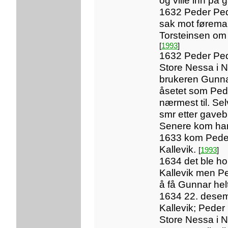
og ville inn på 
1632 Peder Pede
sak mot førem
Torsteinsen om å
[
1993
]
1632 Peder Ped
Store Nessa i N
brukeren Gunna
åsetet som Ped
nærmest til. Sel
smr etter gavebr
Senere kom han
1633 kom Peder 
Kallevik.
[
1993
]
1634 det ble ho
Kallevik men Pe
å få Gunnar hel
1634 22. desem
Kallevik; Pede
Store Nessa i N