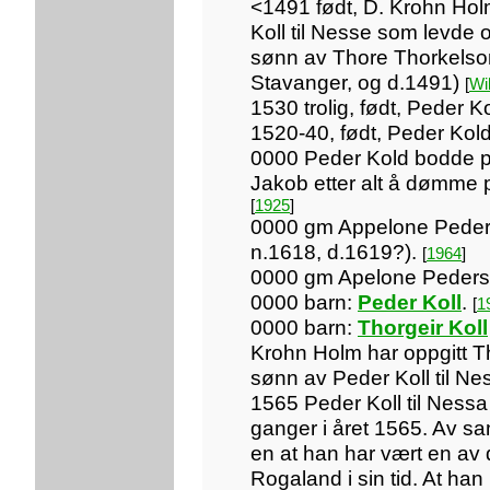
<1491 født, D. Krohn Ho
Koll til Nesse som levde 
sønn av Thore Thorkelso
Stavanger, og d.1491)
[
Wil
1530 trolig, født, Peder K
1520-40, født, Peder Kol
0000 Peder Kold bodde p
Jakob etter alt å dømme 
[
1925
]
0000 gm Appelone Peders
n.1618, d.1619?).
[
1964
]
0000 gm Apelone Peders
0000 barn:
Peder Koll
.
[
1
0000 barn:
Thorgeir Koll
Krohn Holm har oppgitt T
sønn av Peder Koll til Ne
1565 Peder Koll til Nessa
ganger i året 1565. Av 
en at han har vært en av
Rogaland i sin tid. At han b