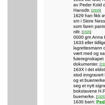
av Peder Kold 
Hansdtr.
[
1925
]
1629 han fikk av
sm i Store Nessa
som faren pantsa
rdlr.
[
1925
]
0000 gm Anna P
1633 eller tidli
lagrettesmann o
vært med og satt
futeregnskapet
dokumenter.
[
19
163X I det elds
stod inngravert
og et buemerke
seg et nytt sig
bokstavene H.P.
buemerke.
[
1925
1635 barn:
Ped