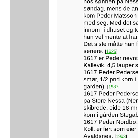
hos sønnen på Nessa
søndag, mens de andr
kom Peder Matsson 
med seg. Med det s
innom i ildhuset og 
han vel mente at ha
Det siste måtte han 
senere.
[
1925
]
1617 er Peder nevnt 
Kallevik, 4,5 lauper
1617 Peder Pedersen
smør, 1/2 pnd korn i
gården).
[
1987
]
1617 Peder Pederse
på Store Nessa (Ners
skibrede, eide 18 m
korn i gården Stega
1617 Peder Nordbø,
Koll, er ført som eie
Avaldsnes.
[
1993
]