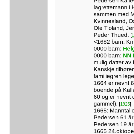
Pedersen Kallev
lagrettemann i 
sammen med M
Kvinnesland, O
Ole Tioland, J
Peder Thued.
[
1
<1682 barn: K
0000 barn:
Hel
0000 barn:
NN 
mulig datter a
Kanskje tilhøre
familiegren lege
1664 er nevnt 6
boende på Kalla
60 og er nevnt 
gammel).
[
1925
]
1665: Manntalle
Pedersen 61 å
Pedersen 19 å
1665 24.oktober