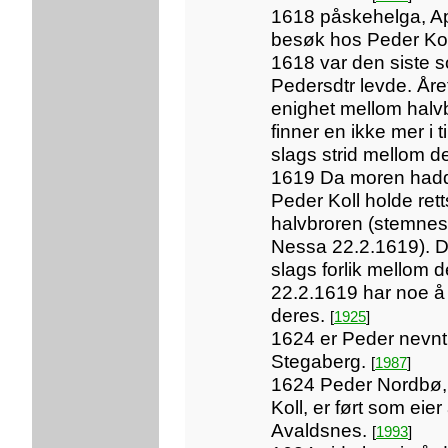
1618 påskehelga, A
besøk hos Peder Kol
1618 var den siste
Pedersdtr levde. Året
enighet mellom halv
finner en ikke mer i
slags strid mellom 
1619 Da moren hadde f
Peder Koll holde ret
halvbroren (stemnes
Nessa 22.2.1619). De
slags forlik mellom 
22.2.1619 har noe å 
deres.
[
1925
]
1624 er Peder nevnt 
Stegaberg.
[
1987
]
1624 Peder Nordbø,
Koll, er ført som eie
Avaldsnes.
[
1993
]