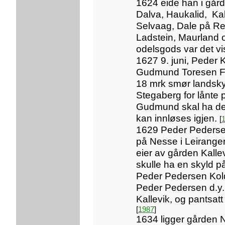
1624 eide han i går
Dalva, Haukalid, Kal
Selvaag, Dale på Re
Ladstein, Maurland 
odelsgods var det vis
1627 9. juni, Peder Ko
Gudmund Toresen Fo
18 mrk smør landsky
Stegaberg for lånte 
Gudmund skal ha det 
kan innløses igjen.
[
1629 Peder Pederse
på Nesse i Leiranger
eier av gården Kalle
skulle ha en skyld p
Peder Pedersen Kold 
Peder Pedersen d.y. 
Kallevik, og pantsatt 
[
1987
]
1634 ligger gården N