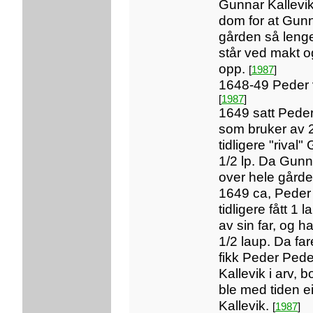
Gunnar Kallevik.
dom for at Gunn
gården så leng
står ved makt o
opp.
[
1987
]
1648-49 Peder 
[
1987
]
1649 satt Peder
som bruker av 
tidligere "rival
1/2 lp. Da Gun
over hele gård
1649 ca, Peder
tidligere fått 1 
av sin far, og h
1/2 laup. Da fa
fikk Peder Pede
Kallevik i arv, 
ble med tiden e
Kallevik.
[
1987
]