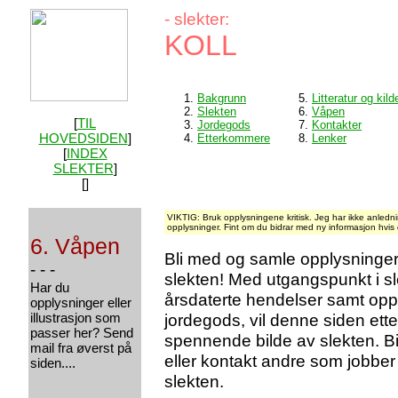
- slekter:
KOLL
1.
Bakgrunn
5.
Litteratur og kild
2.
Slekten
6.
Våpen
[
TIL
3.
Jordegods
7.
Kontakter
HOVEDSIDEN
]
4.
Etterkommere
8.
Lenker
[
INDEX
SLEKTER
]
[]
VIKTIG: Bruk opplysningene kritisk. Jeg har ikke anlednin
opplysninger. Fint om du bidrar med ny informasjon hvis du
6. Våpen
Bli med og samle opplysninge
- - -
slekten! Med utgangspunkt i s
Har du
årsdaterte hendelser samt op
opplysninger eller
illustrasjon som
jordegods, vil denne siden ette
passer her? Send
spennende bilde av slekten. B
mail fra øverst på
eller kontakt andre som jobb
siden....
slekten.