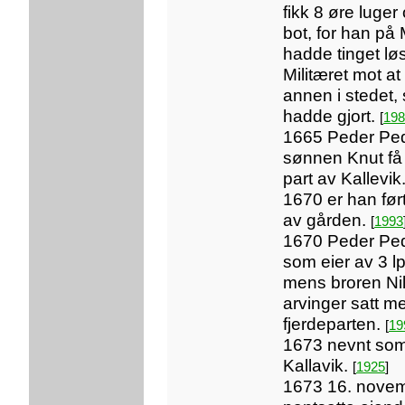
fikk 8 øre luger
bot, for han på
hadde tinget løs
Militæret mot at
annen i stedet,
hadde gjort.
[
198
1665 Peder Pede
sønnen Knut få
part av Kallevi
1670 er han før
av gården.
[
1993
1670 Peder Pede
som eier av 3 lp
mens broren Nil
arvinger satt m
fjerdeparten.
[
19
1673 nevnt so
Kallavik.
[
1925
]
1673 16. novem