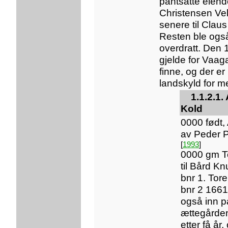
pantsatte eiend
Christensen Vel
senere til Claus
Resten ble også
overdratt. Den 1
gjelde for Vaag
finne, og der er 
landskyld for m
1.1.2.1
Kold
0000 født,
av Peder 
[
1993
]
0000 gm T
til Bård K
bnr 1. Tor
bnr 2 166
også inn på
ættegårde
etter få år