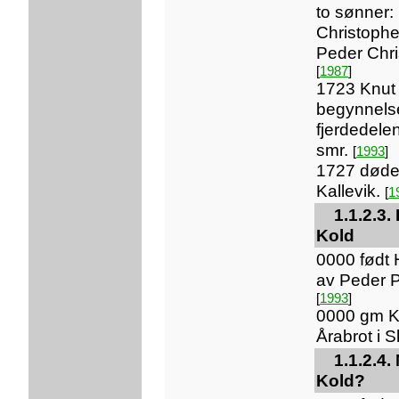
to sønner: 
Christophe
Peder Chri
[
1987
]
1723 Knut 
begynnels
fjerdedele
smr.
[
1993
]
1727 døde
Kallevik.
[
1
1.1.2.3.
Kold
0000 født 
av Peder 
[
1993
]
0000 gm K
Årabrot i 
1.1.2.4
Kold?