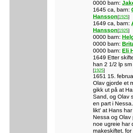
0000 barn:
Jak
1645 ca, barn:
Hansson
[
1925
]
1649 ca, barn:
Hansson
[
1925
]
0000 barn:
Hel
0000 barn:
Bri
0000 barn:
Eli 
1649 Etter skif
han 2 1/2 lp sm
[
1925
]
1651 15. februa
Olav gjorde et 
gikk ut på at Ha
Sand, og Olav sk
en part i Nessa.
likt' at Hans har
Nessa og Olav 
noe ugreie har 
makeskiftet, fo