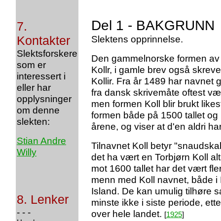
Del 1 - BAKGRUNN
7.
Kontakter
Slektens opprinnelse.
Slektsforskere
Den gammelnorske formen av æ
som er
Kollr, i gamle brev også skrevet
interessert i
Kollir. Fra år 1489 har navnet
eller har
fra dansk skrivemåte oftest væ
opplysninger
men formen Koll blir brukt like
om denne
formen både på 1500 tallet og h
slekten:
årene, og viser at d'en aldri har
Stian Andre
Tilnavnet Koll betyr "snaudskal
Willy
det ha vært en Torbjørn Koll alt
mot 1600 tallet har det vært fl
menn med Koll navnet, både i
Island. De kan umulig tilhøre s
8. Lenker
minste ikke i siste periode, et
- - -
over hele landet.
[
1925
]