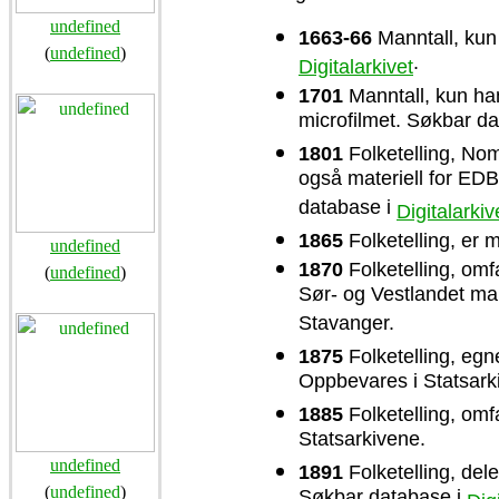
undefined
1663-66
Manntall, kun 
(
undefined
)
.
Digitalarkivet
1701
Manntall, kun han
microfilmet. Søkbar d
1801
Folketelling, Nomi
også materiell for EDB
database i
Digitalarkiv
1865
Folketelling, er 
undefined
1870
Folketelling, omfa
(
undefined
)
Sør- og Vestlandet ma
Stavanger.
1875
Folketelling, egne
Oppbevares i Statsark
1885
Folketelling, omf
Statsarkivene.
undefined
1891
Folketelling, dele
(
undefined
)