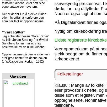
feiltolket kildene eller satt sine
skrivekyndig presten var. I
egne antagelser i system.
døde, inn- og utflyttede. Fr
Noen er også lagt ut som s
Det er derfor lurt å sjekke kilden
eller i hvertfall å konferere den
som har lagt ut opplysningene.
På Digitalarkivet finnes og
Nyttig om kirkebokføring fr
"Våre Røtter"
Jeg anbefaler boken "Våre Røtter"
Eldste registrerte kirkebøke
av Nils Johan Stoa og Per-Øivind
Sandberg for en mer utførlig
beskrivelse av de ulike kildene.
Vær oppmerksom på at noen
sjekk begge om du finner op
Opplysningene på denne siden er i
stor grad hentet fra denne boken.
kirkebøkene!
(J.W.Cappelens Forlag - 1992)
Folketellinger
Gaveideer
Klausul: Mange av folketell
eller provosorisk hefte, og
disse som et register, men v
opptegnelsene. Nominative 
tellingene.