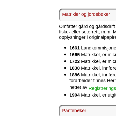
Matrikler og jordebøker
Omfatter gård og gårdsdrift
fiske- eller seterrett, m.m.
opplysninger i originalpapir
1661
Landkommisjonen,
1665
Matrikkel, er micr
1723
Matrikkel, er micr
1838
Matrikkel, innfør
1886
Matrikkel, innfør
forarbeider finnes Herr
nettet av
Registrerings
1904
Matrikkel, er utgi
Pantebøker