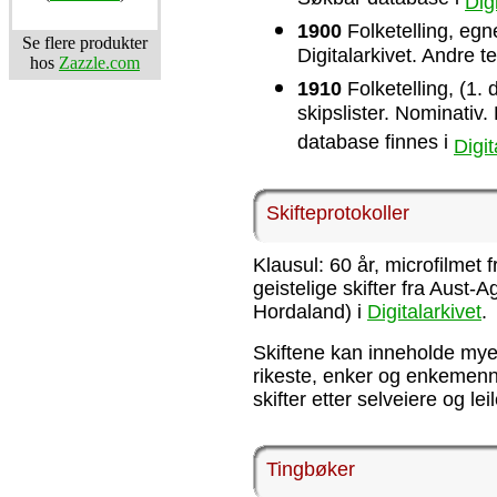
Søkbar database i
Dig
1900
Folketelling, egn
Se flere produkter
Digitalarkivet. Andre 
hos
Zazzle.com
1910
Folketelling, (1.
skipslister. Nominativ
database finnes i
Digit
Skifteprotokoller
Klausul: 60 år, microfilmet f
geistelige skifter fra Aust
Hordaland) i
Digitalarkivet
.
Skiftene kan inneholde mye i
rikeste, enker og enkemenn 
skifter etter selveiere og le
Tingbøker