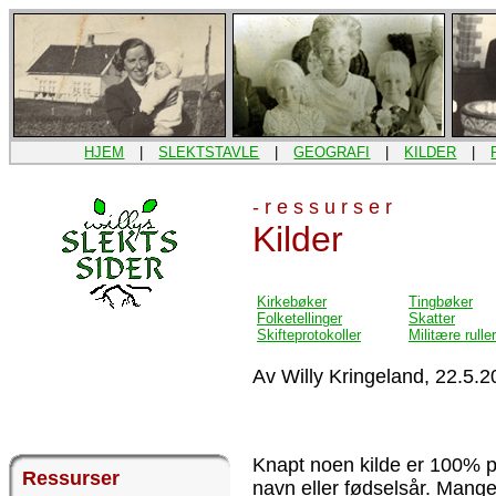
HJEM
|
SLEKTSTAVLE
|
GEOGRAFI
|
KILDER
|
- r e s s u r s e r
Kilder
Kirkebøker
Tingbøker
Folketellinger
Skatter
Skifteprotokoller
Militære ruller
Av Willy Kringeland, 22.5.2
Knapt noen kilde er 100% påli
Ressurser
navn eller fødselsår. Mange 