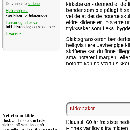
kirkebøker - dermed er de t
De vanligste
kildene
bønder som ble pålagt å sam
Hjelpeskjema
- se kilder for tidsperiode
vel de at det de noterte sk
eldre kildene er, jo større u
Lenker og adresser
Inkl. historielag og biblioteker.
trykksaker som f.eks. bygd
Litteratur
Slektsgranskeren bør derfor 
heligvis flere uavhengige kil
skriftene kan du finne till
små 'notater i margen', elle
noterte kan ha vært usikker
Kirkebøker
Nettet som kilde
Husk at du ikke kan bruke
Klausul: 60 år fra siste ned
slektsstoff som ligger på
Finnes vanligvis fra midten
Internettet ukritisk. Andre kan ha